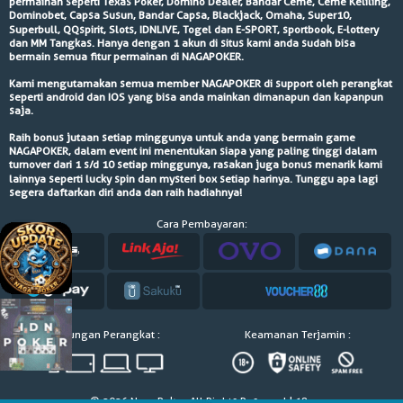
permainan seperti Texas Poker, Domino Dealer, Bandar Ceme, Ceme Keliling,
Dominobet, Capsa Susun, Bandar Capsa, Blackjack, Omaha, Super10,
Superbull, QQspirit, Slots, IDNLIVE, Togel dan E-SPORT, sportbook, E-lottery
© 2026 NagaPoker. All Rights Reserved | 18+
dan MM Tangkas. Hanya dengan 1 akun di situs kami anda sudah bisa
bermain semua fitur permainan di
NAGAPOKER
.
Kami mengutamakan semua member
NAGAPOKER
di support oleh perangkat
seperti android dan IOS yang bisa anda mainkan dimanapun dan kapanpun
saja.
Raih bonus jutaan setiap minggunya untuk anda yang bermain game
NAGAPOKER
, dalam event ini menentukan siapa yang paling tinggi dalam
turnover dari 1 s/d 10 setiap minggunya, rasakan juga bonus menarik kami
lainnya seperti lucky spin dan mysteri box setiap harinya. Tunggu apa lagi
segera daftarkan diri anda dan raih hadiahnya!
Cara Pembayaran:
Dukungan Perangkat :
Keamanan Terjamin :
© 2026 NagaPoker. All Rights Reserved | 18+