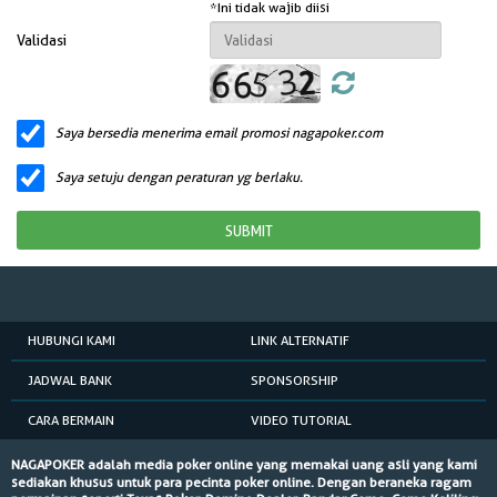
*Ini tidak wajib diisi
NEW
Validasi
TANGKAS
RTP
DEPOSIT
Saya bersedia menerima email promosi nagapoker.com
WITHDRAW
Saya setuju dengan peraturan yg berlaku.
PROMOSI
DOWNLOAD
REFERRAL
HUBUNGI KAMI
LINK ALTERNATIF
JACKPOT
JADWAL BANK
SPONSORSHIP
CARA BERMAIN
VIDEO TUTORIAL
VIP MEMBER
NAGAPOKER
adalah media poker online yang memakai uang asli yang kami
HUBUNGI KAMI
sediakan khusus untuk para pecinta poker online. Dengan beraneka ragam