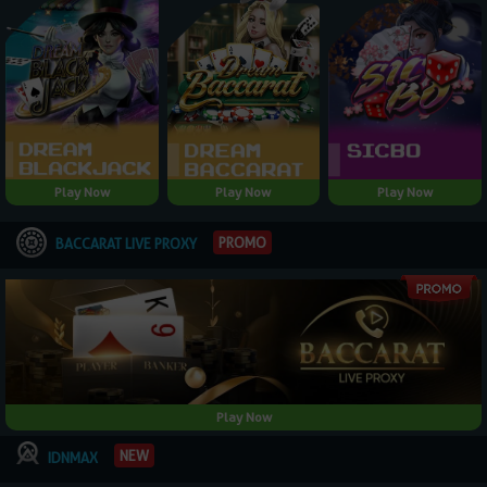
Play Now
Play Now
Play Now
PROMO
BACCARAT LIVE PROXY
Play Now
NEW
IDNMAX