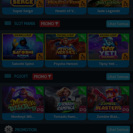
Super Serge
Hearts of V...
Jade Legends
SLOT MANIA
Lihat Semua
PROMO
Satoshi Spins
Psycho Heroes
Tipsy Yeti ...
PGSOFT
Lihat Semua
PROMO
Monkeys Wil...
Tornado Ram...
Zombie Blas...
Lihat Semua
PROMOTION