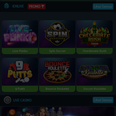
IDNLIVE
Lihat Semua
PROMO
Live Plinko
Spin Soccer
Checkmate Rush
9 Putts
Bounce Roulette
Soccer Roulette
Lihat Semua
LIVE CASINO